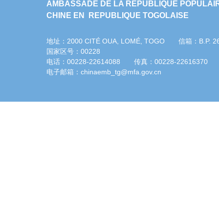
AMBASSADE DE LA REPUBLIQUE POPULAI
CHINE EN REPUBLIQUE TOGOLAISE
地址：2000 CITÉ OUA, LOMÉ, TOGO 信箱：B.P. 
国家区号：00228
电话：00228-22614088 传真：00228-22616370
电子邮箱：chinaemb_tg@mfa.gov.cn